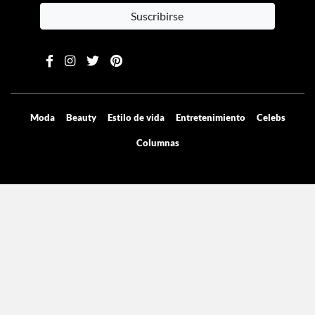
Contenido exclusivo directo a tu email
Suscribirse
Moda
Beauty
Estilo de vida
Entretenimiento
Celebs
Columnas
Aviso de privacidad
Términos y condiciones
Mediakit
Directorio