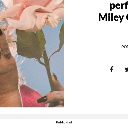
per
Miley 
PO