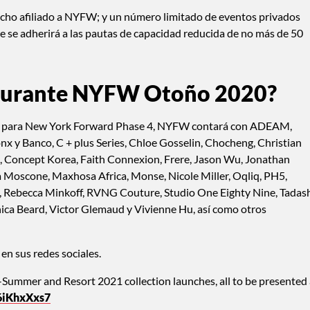
cho afiliado a NYFW; y un número limitado de eventos privados
lace se adherirá a las pautas de capacidad reducida de no más de 50
 durante NYFW Otoño 2020?
rio para New York Forward Phase 4, NYFW contará con ADEAM,
 y Banco, C + plus Series, Chloe Gosselin, Chocheng, Christian
o , Concept Korea, Faith Connexion, Frere, Jason Wu, Jonathan
na Moscone, Maxhosa Africa, Monse, Nicole Miller, Oqliq, PH5,
a, Rebecca Minkoff, RVNG Couture, Studio One Eighty Nine, Tadas
nica Beard, Victor Glemaud y Vivienne Hu, así como otros
en sus redes sociales.
Summer and Resort 2021 collection launches, all to be presented 
p6iKhxXxs7