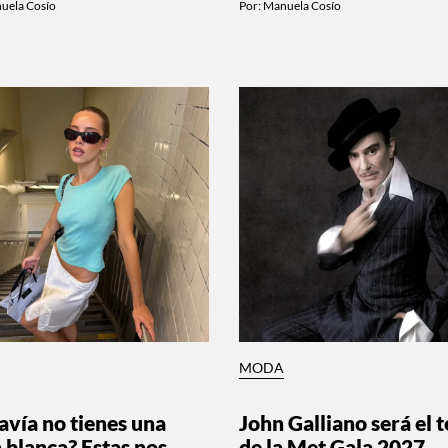
uela Cosío
Por:
Manuela Cosío
MODA
avía no tienes una
John Galliano será el 
a blanca? Estas nos
de la Met Gala 2027