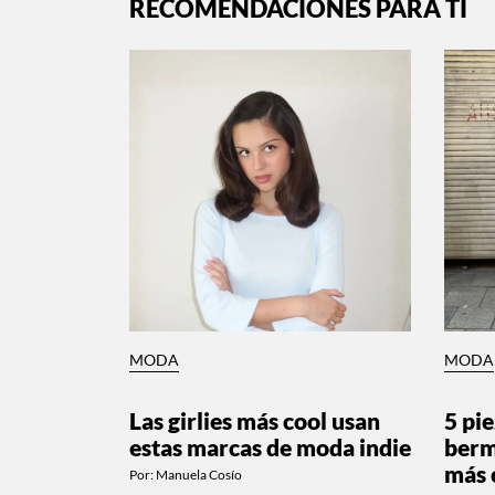
RECOMENDACIONES PARA TI
MODA
MODA
Las girlies más cool usan
5 pi
estas marcas de moda indie
berm
más 
Por:
Manuela Cosío