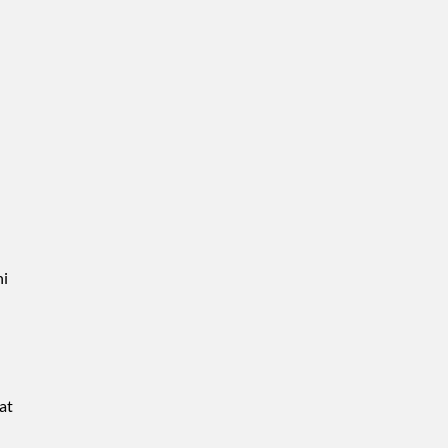
hi
at