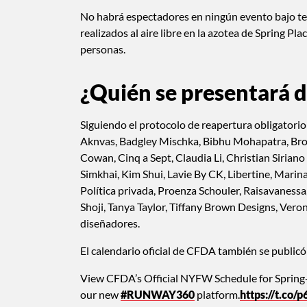
No habrá espectadores en ningún evento bajo te
realizados al aire libre en la azotea de Spring P
personas.
¿Quién se presentará
Siguiendo el protocolo de reapertura obligato
Aknvas, Badgley Mischka, Bibhu Mohapatra, Bronx
Cowan, Cinq a Sept, Claudia Li, Christian Sirian
Simkhai, Kim Shui, Lavie By CK, Libertine, Mari
Política privada, Proenza Schouler, Raisavaness
Shoji, Tanya Taylor, Tiffany Brown Designs, Vero
diseñadores.
El calendario oficial de CFDA también se publicó 
View CFDA’s Official NYFW Schedule for Spring-
our new
#RUNWAY360
platform.
https://t.co/