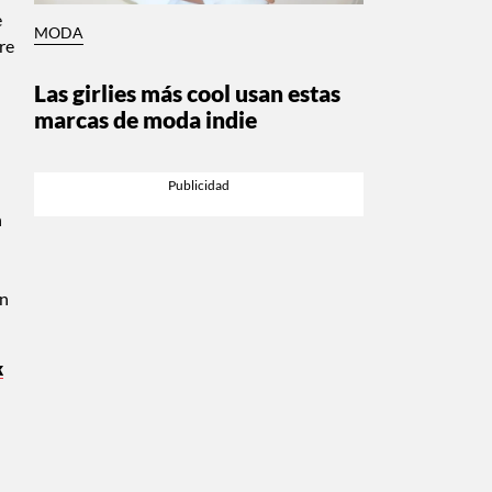
e
MODA
re
Las girlies más cool usan estas
marcas de moda indie
n
en
k