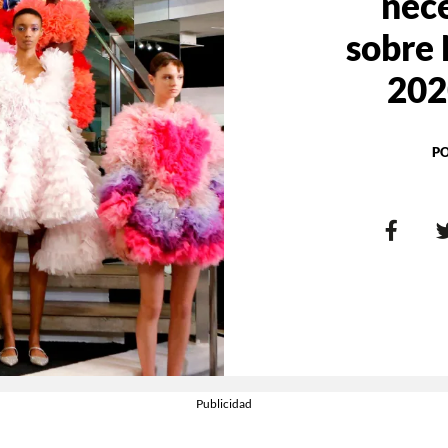
nece
sobre
202
P