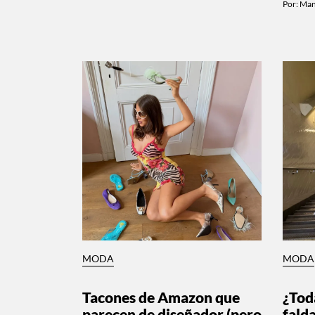
Por:
Man
MODA
MODA
Tacones de Amazon que
¿Tod
parecen de diseñador (pero
fald