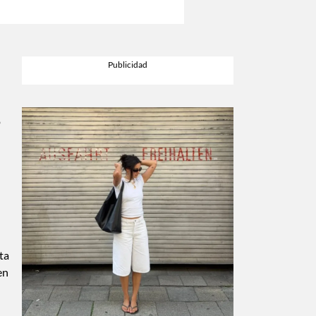
o
ta
en