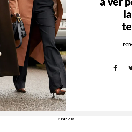
a ver p
l
t
POR