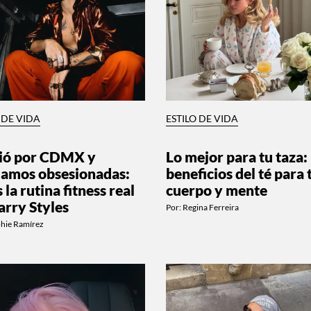
 DE VIDA
ESTILO DE VIDA
ió por CDMX y
Lo mejor para tu taza:
amos obsesionadas:
beneficios del té para 
s la rutina fitness real
cuerpo y mente
arry Styles
Por:
Regina Ferreira
phie Ramírez