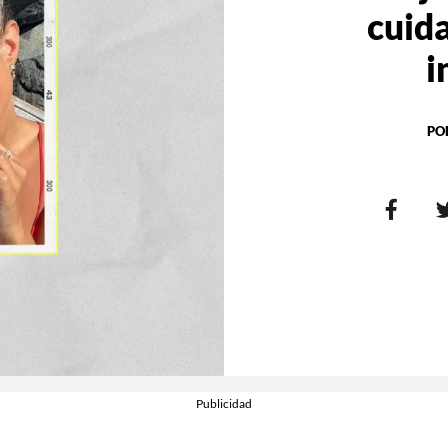
cuida
i
PO