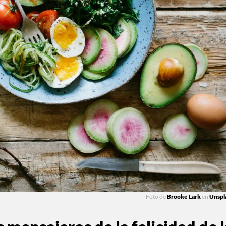
Foto de
Brooke Lark
en
Unspl