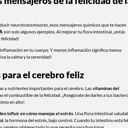
 mensajeros de la felicidad de l
roducir neurotransmisores, esos mensajeros químicos que te hacen
A
son solo algunos ejemplos. Al mejorar tu flora intestinal, ¡estás
felicidad!
a inflamación en tu cuerpo. Y menos inflamación significa menos
iva la calma y la serenidad!
para el cerebro feliz
s y nutrientes importantes para el cerebro. Las
vitaminas del
 el combustible de la felicidad. ¡Asegúrate de darles a tus bacteri
nimo en alto!
den influir en cómo manejas el estrés
. Una flora intestinal saluda
ol
, la hormona del estrés, bajo control. Cuando tu intestino está fel
 tu cerebro obtiene todo lo que necesita para funcionar