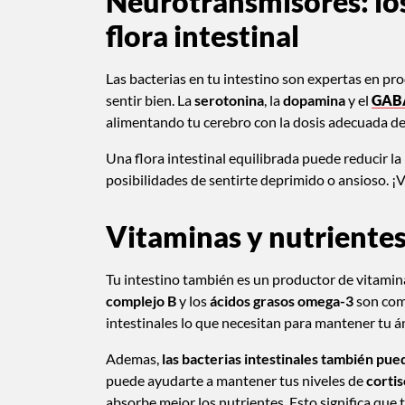
Neurotransmisores: los
flora intestinal
Las bacterias en tu intestino son expertas en p
sentir bien. La
serotonina
, la
dopamina
y el
GAB
alimentando tu cerebro con la dosis adecuada de 
Una flora intestinal equilibrada puede reducir l
posibilidades de sentirte deprimido o ansioso. ¡V
Vitaminas y nutrientes 
Tu intestino también es un productor de vitamina
complejo B
y los
ácidos grasos omega-3
son como
intestinales lo que necesitan para mantener tu á
Ademas,
las bacterias intestinales también pue
puede ayudarte a mantener tus niveles de
cortis
absorbe mejor los nutrientes. Esto significa que