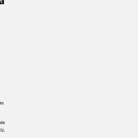
a
as
ble
iz,