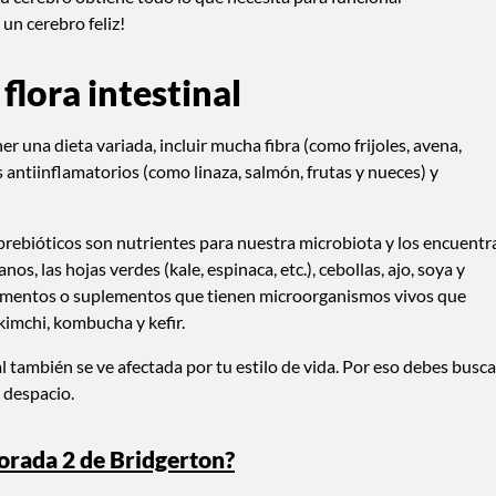
un cerebro feliz!
flora intestinal
 una dieta variada, incluir mucha fibra (como frijoles, avena,
s antiinflamatorios (como linaza, salmón, frutas y nueces) y
s prebióticos son nutrientes para nuestra microbiota y los encuentr
os, las hojas verdes (kale, espinaca, etc.), cebollas, ajo, soya y
alimentos o suplementos que tienen microorganismos vivos que
kimchi, kombucha y kefir.
al también se ve afectada por tu estilo de vida. Por eso debes busca
r despacio.
orada 2 de Bridgerton?