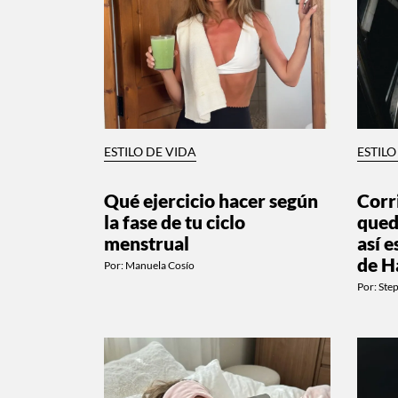
ESTILO DE VIDA
ESTILO
Qué ejercicio hacer según
Corr
la fase de tu ciclo
qued
menstrual
así e
de H
Por:
Manuela Cosío
Por:
Ste