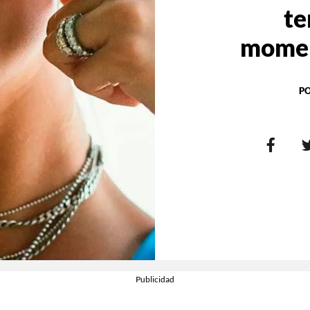
te
momen
P