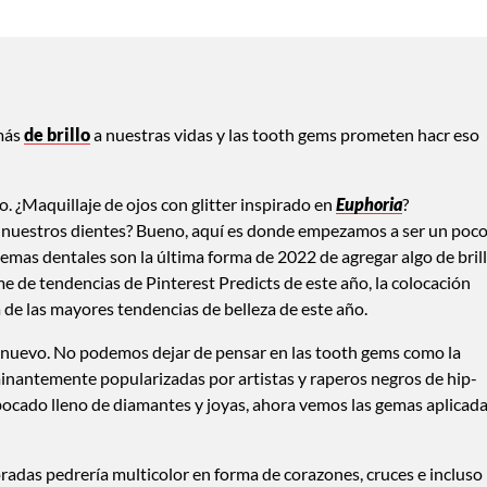
más
de brillo
a nuestras vidas y las tooth gems prometen hacr eso
. ¿Maquillaje de ojos con glitter inspirado en
Euphoria
?
a nuestros dientes? Bueno, aquí es donde empezamos a ser un poc
gemas dentales son la última forma de 2022 de agregar algo de bril
rme de tendencias de Pinterest Predicts de este año, la colocación
a de las mayores tendencias de belleza de este año.
e nuevo. No podemos dejar de pensar en las tooth gems como la
minantemente popularizadas por artistas y raperos negros de hip-
 bocado lleno de diamantes y joyas, ahora vemos las gemas aplicad
radas pedrería multicolor en forma de corazones, cruces e incluso