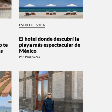
ESTILO DE VIDA
El hotel donde descubrí la
o te
playa más espectacular de
es
México
Por:
Paulina Zas