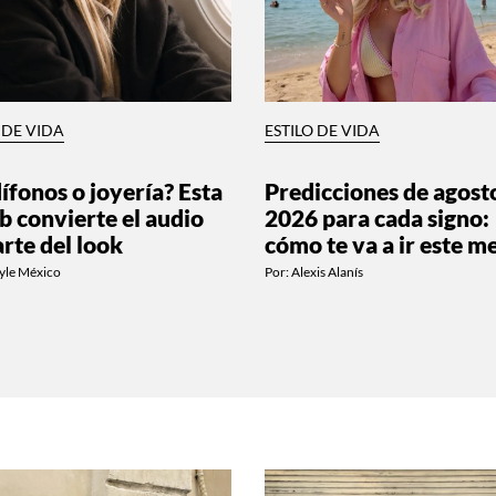
 DE VIDA
ESTILO DE VIDA
ífonos o joyería? Esta
Predicciones de agost
b convierte el audio
2026 para cada signo:
arte del look
cómo te va a ir este m
yle México
Por:
Alexis Alanís