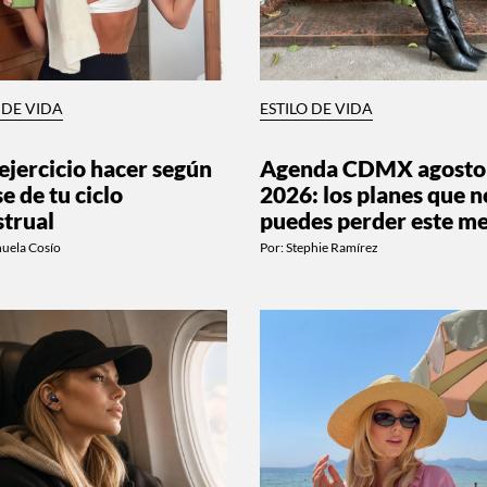
 DE VIDA
ESTILO DE VIDA
ejercicio hacer según
Agenda CDMX agosto
se de tu ciclo
2026: los planes que n
trual
puedes perder este m
uela Cosío
Por:
Stephie Ramírez