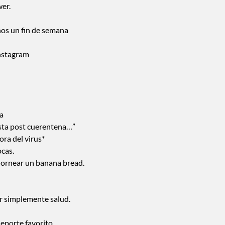
wer.
nos un fin de semana
Instagram
a
esta post cuerentena…”
ora del virus*
ocas.
a hornear un banana bread.
r simplemente salud.
deporte favorito