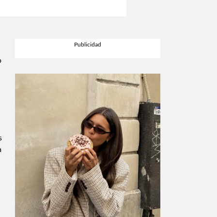
o
s
a