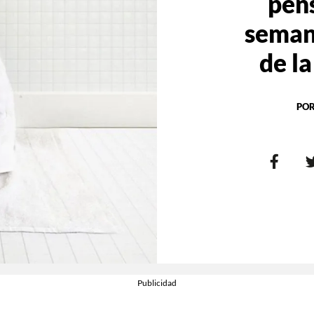
pen
semana
de l
PO