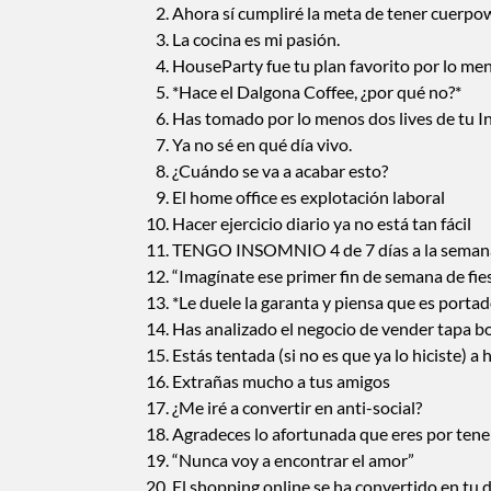
Ahora sí cumpliré la meta de tener cuerpo
La cocina es mi pasión.
HouseParty fue tu plan favorito por lo me
*Hace el Dalgona Coffee, ¿por qué no?*
Has tomado por lo menos dos lives de tu 
Ya no sé en qué día vivo.
¿Cuándo se va a acabar esto?
El home office es explotación laboral
Hacer ejercicio diario ya no está tan fácil
TENGO INSOMNIO 4 de 7 días a la seman
“Imagínate ese primer fin de semana de fi
*Le duele la garanta y piensa que es portad
Has analizado el negocio de vender tapa b
Estás tentada (si no es que ya lo hiciste) 
Extrañas mucho a tus amigos
¿Me iré a convertir en anti-social?
Agradeces lo afortunada que eres por tene
“Nunca voy a encontrar el amor”
El shopping online se ha convertido en tu 