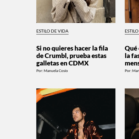
ESTILO DE VIDA
ESTILO
Si no quieres hacer la fila
Qué 
de Crumbl, prueba estas
la fa
galletas en CDMX
mens
Por:
Manuela Cosío
Por:
Man