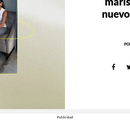
maris
nuevo
PO