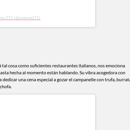
ria 271 (@osteria271)
 tal cosa como suficientes restaurantes italianos, nos emociona
 pasta hecha al momento están hablando. Su vibra acogedora con
a dedicar una cena especial a gozar el campanelle con trufa, burrat
achofa.