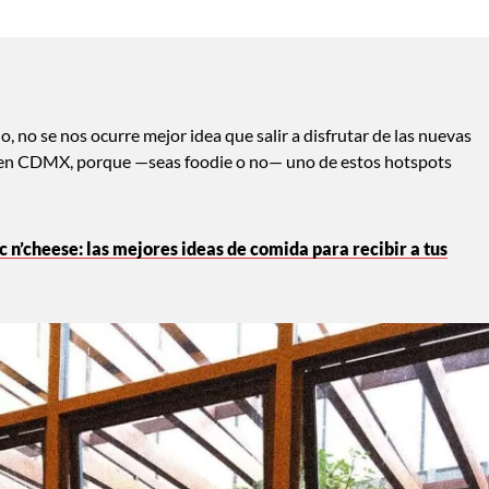
, no se nos ocurre mejor idea que salir a disfrutar de las nuevas
 en CDMX, porque —seas foodie o no— uno de estos hotspots
 n’cheese: las mejores ideas de comida para recibir a tus