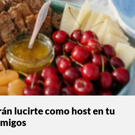
rán lucirte como host
en tu
amigos