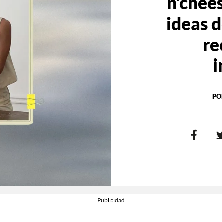
n’chees
ideas 
re
i
PO