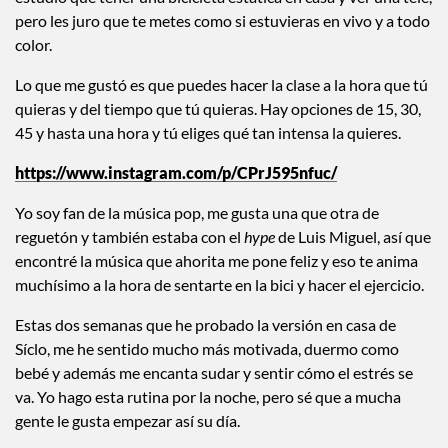
maestros y por la música que ponen. Además, las bicis están
muy cómodas porque si haces este ejercicio sabes que es
CLAVE que el asiento tenga colchón o te quedas adolorido
por una semana, jajaja.
Con la idea de hacer spinning en casa, sin embargo, no tenía
muchas esperanzas porque según yo no era lo mismo ir a un
estudio que tener una bicicleta estática en casa y ver una tele,
pero les juro que te metes como si estuvieras en vivo y a todo
color.
Lo que me gustó es que puedes hacer la clase a la hora que tú
quieras y del tiempo que tú quieras. Hay opciones de 15, 30,
45 y hasta una hora y tú eliges qué tan intensa la quieres.
https://www.instagram.com/p/CPrJ595nfuc/
Yo soy fan de la música pop, me gusta una que otra de
reguetón y también estaba con el
hype
de Luis Miguel, así que
encontré la música que ahorita me pone feliz y eso te anima