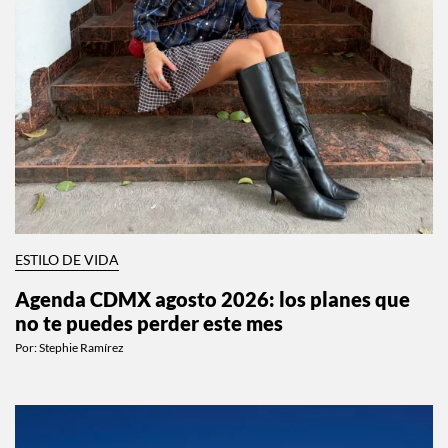
ESTILO DE VIDA
Qué ejercicio hacer según la fase de tu ciclo
menstrual
Por:
Manuela Cosío