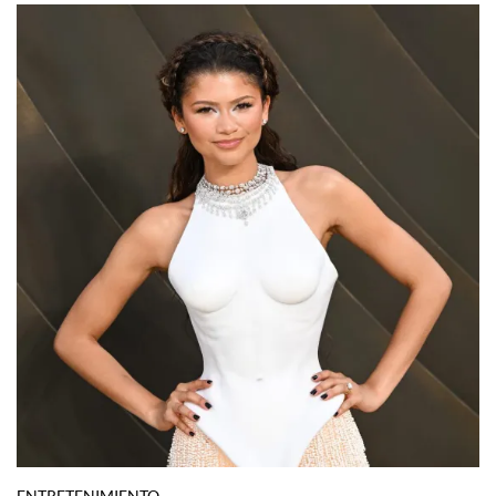
ESTILO DE VIDA
Tu tirada de tarot semanal ya está aquí,
descubre qué carta te tocó
Por:
Manuela Cosío
NO TE PIERDAS