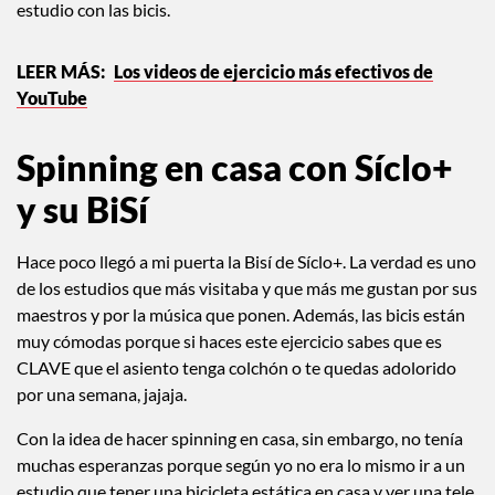
El efecto no sólo fue físico, también fue mental.
En estas
clases yo encuentro un escape
, saco mi estrés y me divierto
bailando. Seguí con mis rutinas de YouTube pero no me
cansaba como cuando salía a mi tiempo de 45 minutos en el
estudio con las bicis.
Los videos de ejercicio más efectivos de
YouTube
Spinning en casa con Síclo+
y su BiSí
Hace poco llegó a mi puerta la Bisí de Síclo+. La verdad es uno
de los estudios que más visitaba y que más me gustan por sus