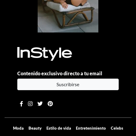
Por:
Manuela Cosío
MÁS, POR FAVOR