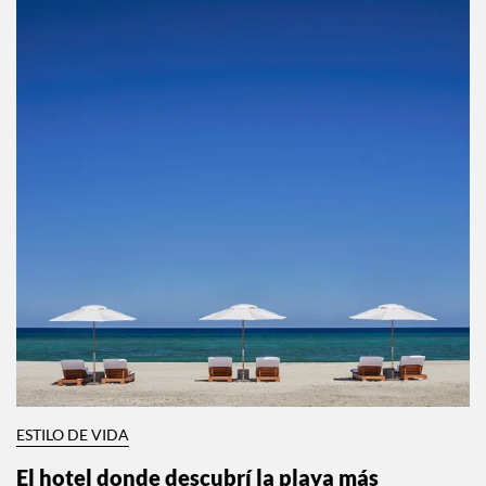
ESTILO DE VIDA
Agenda CDMX agosto 2026: los planes que
no te puedes perder este mes
Por:
Stephie Ramírez