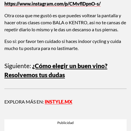
muchísimo a la hora de sentarte en la bici y hacer el ejercicio.
Estas dos semanas que he probado la versión en casa de
Síclo, me he sentido mucho más motivada, duermo como
bebé y además me encanta sudar y sentir cómo el estrés se
va. Yo hago esta rutina por la noche, pero sé que a mucha
gente le gusta empezar así su día.
https://www.instagram.com/p/CMvflDpnO-s/
Otra cosa que me gustó es que puedes voltear la pantalla y
hacer otras clases como BALA o KENTRO, así no te cansas de
repetir diario lo mismo y le das un descanso a tus piernas.
Eso sí: por favor ten cuidado si haces indoor cycling y cuida
mucho tu postura para no lastimarte.