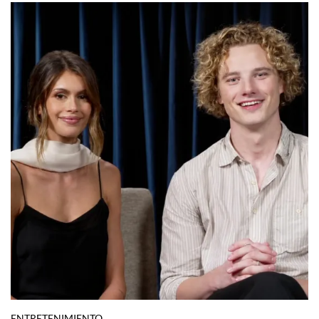
BEAUTY
Tu guía de ácidos en skincare: cuáles
funcionan, cuáles son moda y cómo
combinarlos sin arruinar tu piel
Por:
Stephie Ramírez