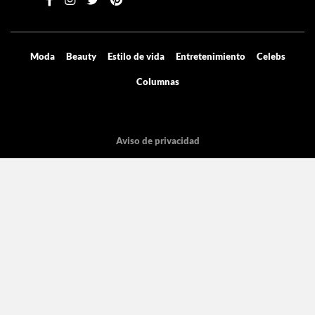
Moda
Beauty
Estilo de vida
Entretenimiento
Celebs
Columnas
Aviso de privacidad
Términos y condiciones
Mediakit
Directorio
Declaración de accesibilidad
La licencia pertenece Grupo de Medios Digitales y entretenimiento SA de
CV, con dirección en Cicerón 605.