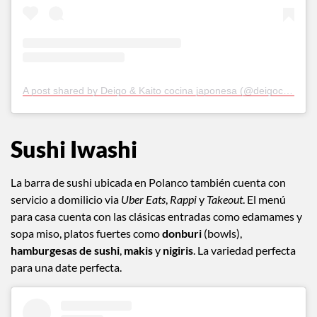
A post shared by Deigo & Kaito cocina japonesa (@deigococinajaponesa)
Sushi Iwashi
La barra de sushi ubicada en Polanco también cuenta con
servicio a domilicio via
Uber Eats
,
Rappi
y
Takeout
. El menú
para casa cuenta con las clásicas entradas como edamames y
sopa miso, platos fuertes como
donburi
(bowls),
hamburgesas de sushi
,
makis
y
nigiris
. La variedad perfecta
para una date perfecta.