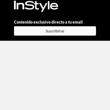
Contenido exclusivo directo a tu email
Suscribirse
Moda
Beauty
Estilo de vida
Entretenimiento
Celebs
Columnas
Aviso de privacidad
Términos y condiciones