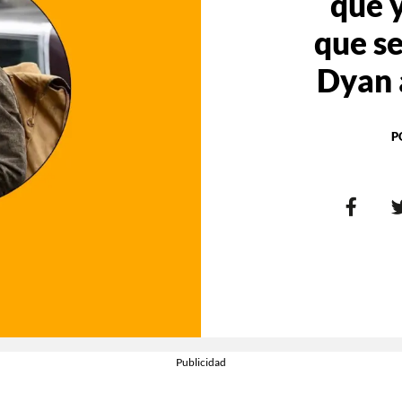
que 
que se
Dyan a
P