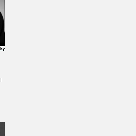
ley
l