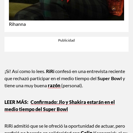
Rihanna
¡Sí! Así como lo lees.
RiRi
confesó en una entrevista reciente
que rechazó participar en el medio tiempo del
Super Bowl
y
tiene una muy buena
razón
(personal).
Confirmado: Jlo y Shakira estarán en el
medio tiempo del Super Bowl
RiRi admitió que se le ofreció la oportunidad de actuar, pero
prefirió no hacerlo en solidaridad con
Colin
Kaepernick, el ex