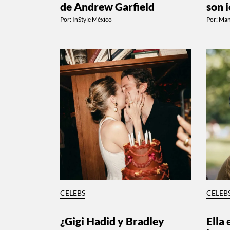
de Andrew Garfield
son 
Por:
InStyle México
Por:
Man
CELEBS
CELEB
¿Gigi Hadid y Bradley
Ella