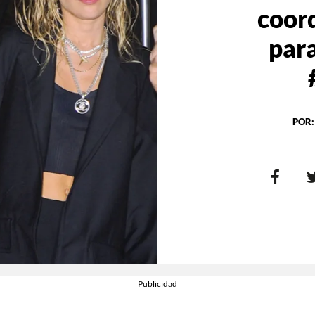
coord
para
POR