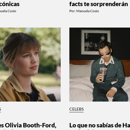
icónicas
facts te sorprenderán
uela Cosío
Por:
Manuela Cosío
S
CELEBS
 es Olivia Booth-Ford,
Lo que no sabías de H