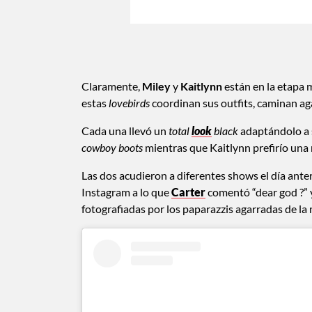
Claramente,
Miley
y
Kaitlynn
están en la etapa
estas
lovebirds
coordinan sus outfits, caminan ag
Cada una llevó un
total
look
black
adaptándolo a s
cowboy boots
mientras que Kaitlynn prefirío una 
Las dos acudieron a diferentes shows el día anter
Instagram a lo que
Carter
comentó “dear god ?” y
fotografiadas por los paparazzis agarradas de l