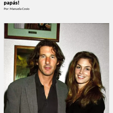
¡Elizabeth Olsen y Robbie Arnett ya son
papás!
Por:
Manuela Cosío