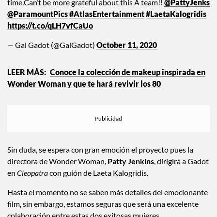
time.Can’t be more grateful about this A team!!
@PattyJenks
@ParamountPics
#AtlasEntertainment
#LaetaKalogridis
https://t.co/qLH7vfCaUo
— Gal Gadot (@GalGadot)
October 11, 2020
Conoce la colección de makeup inspirada en
Wonder Woman y que te hará revivir los 80
Sin duda, se espera con gran emoción el proyecto pues la
directora de Wonder Woman,
Patty Jenkins
, dirigirá a Gadot
en
Cleopatra
con guión de Laeta Kalogridis.
Hasta el momento no se saben más detalles del emocionante
film, sin embargo, estamos seguras que será una excelente
colaboración entre estas dos exitosas mujeres.