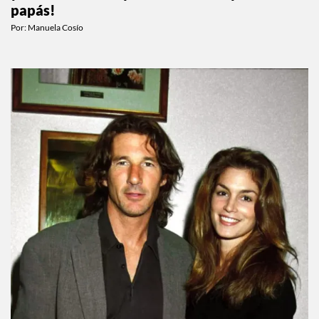
papás!
Por:
Manuela Cosío