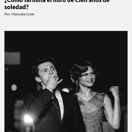
soledad?
Por:
Manuela Cosío