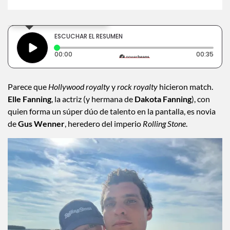
×
Toca para escuchar
ESCUCHAR EL RESUMEN
Tiempo transcurrido: 0 segundos
Dura
00:00
00:35
Parece que
Hollywood royalty
y
rock royalty
hicieron match.
Elle Fanning
, la actriz (y hermana de
Dakota Fanning
), con
quien forma un súper dúo de talento en la pantalla, es novia
de
Gus Wenner
, heredero del imperio
Rolling Stone
.