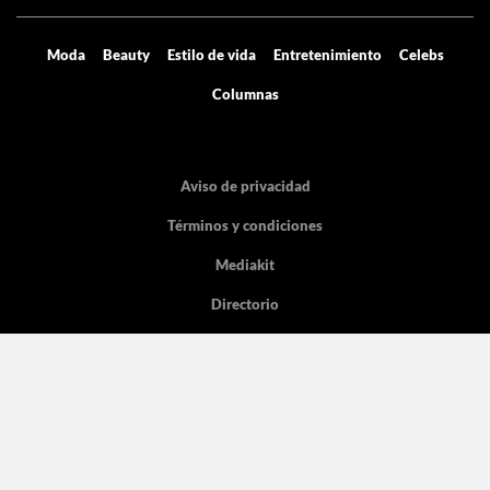
Moda
Beauty
Estilo de vida
Entretenimiento
Celebs
Columnas
Aviso de privacidad
Términos y condiciones
Mediakit
Directorio
Declaración de accesibilidad
La licencia pertenece Grupo de Medios Digitales y entretenimiento SA de
CV, con dirección en Cicerón 605.