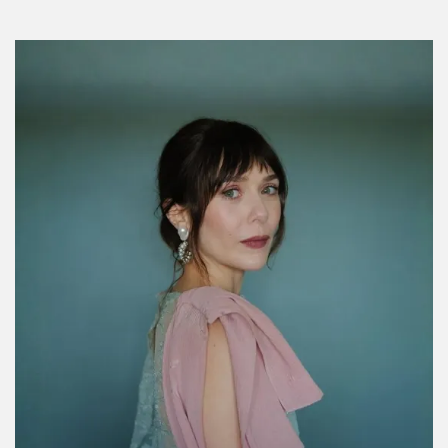
Por:
InStyle México