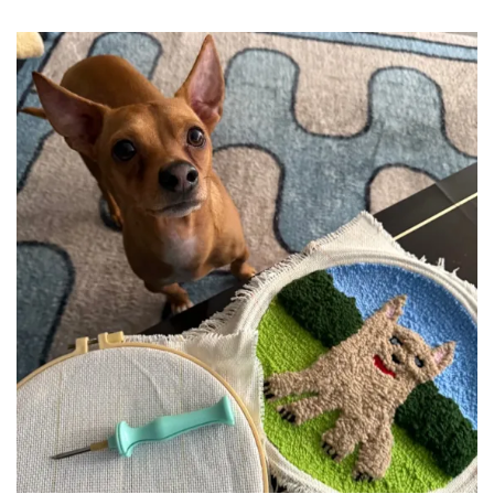
BEAUTY
Errores de makeup que el equipo de InStyle
ha cometido alguna vez
Por:
InStyle México