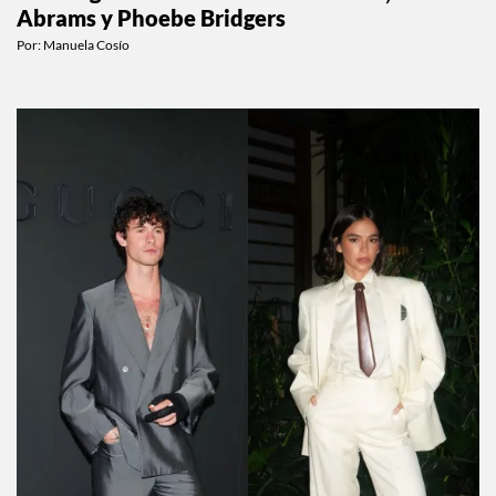
CELEBS
El triángulo amoroso de Paul Mescal, Gracie
Abrams y Phoebe Bridgers
Por:
Manuela Cosío