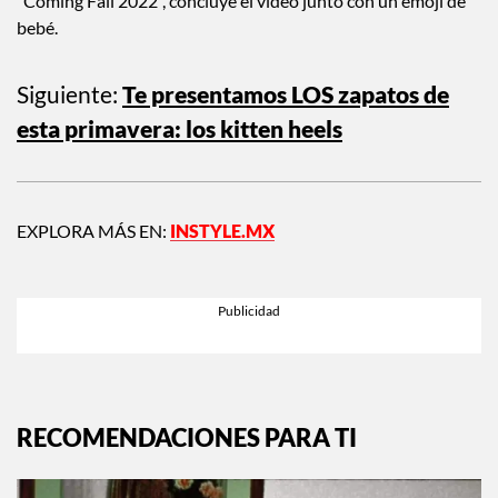
Adriana Lima preparó la noticia de su embarazo con una gran
sorpresa al sacar la prueba positiva, luego llega hasta donde
se encuentra su novio en la cama para entregársela.
“Coming Fall 2022”, concluye el video junto con un emoji de
bebé.
Siguiente:
Te presentamos LOS zapatos de
esta primavera: los kitten heels
EXPLORA MÁS EN:
INSTYLE.MX