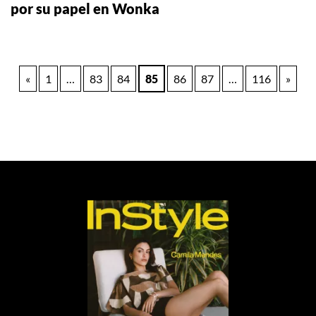
por su papel en Wonka
Paginación
«
1
…
83
84
85
86
87
…
116
»
de
entradas