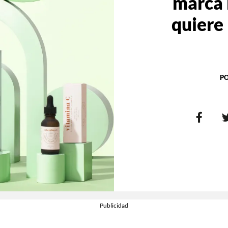
marca 
quiere 
P