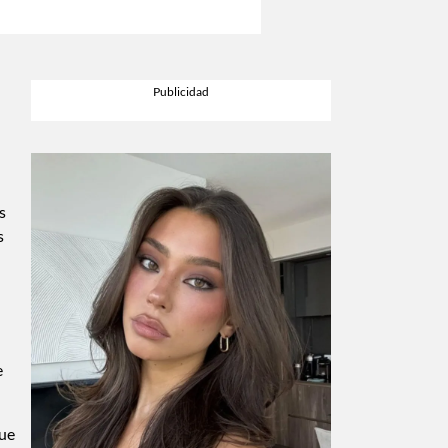
s
s
e
que