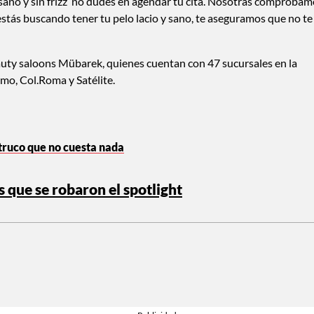
o sano y sin frizz no dudes en agendar tu cita. Nosotras comproba
estás buscando tener tu pelo lacio y sano, te aseguramos que no te
eauty saloons Mübarek, quienes cuentan con 47 sucursales en la
mo, Col.Roma y Satélite.
 truco que no cuesta nada
 que se robaron el spotlight