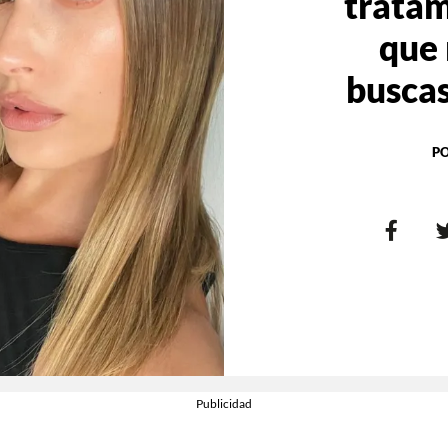
tratam
que 
buscas
P