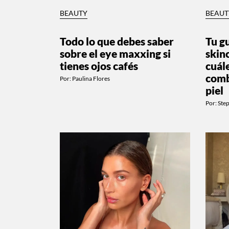
BEAUTY
BEAUT
Todo lo que debes saber
Tu g
sobre el eye maxxing si
skin
tienes ojos cafés
cuál
comb
Por:
Paulina Flores
piel
Por:
Ste