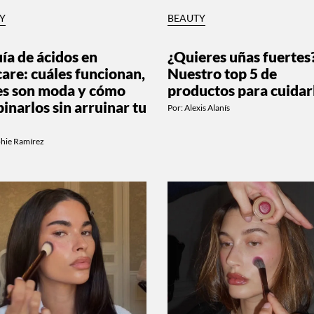
Y
BEAUTY
uía de ácidos en
¿Quieres uñas fuertes
care: cuáles funcionan,
Nuestro top 5 de
es son moda y cómo
productos para cuidar
inarlos sin arruinar tu
Por:
Alexis Alanís
phie Ramírez