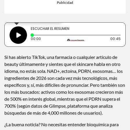
×
Toca para escuchar
ESCUCHAR EL RESUMEN
Tiempo transcurrido: 0 segundos
Dura
00:00
00:45
Si has abierto TikTok, una farmacia o cualquier artículo de
beauty últimamente y sientes que el skincare habla en otro
idioma, no estás sola. NAD+, ectoína, PDRN, exosomas… los
ingredientes de 2026 son cada vez más tecnológicos, más
específicos y, sí, más difíciles de pronunciar. Pero también son
los más buscados: activos como los exosomas crecieron más
de 500% en interés global, mientras que el PDRN supera el
700% (según datos de Glimpse, plataforma que analiza
búsquedas de más de 4,000 millones de usuarios).
¿La buena noticia? No necesitas entender bioquímica para