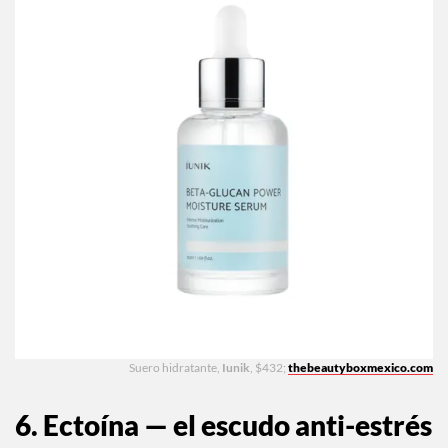
Suero hidratante,
Iunik
, $432;
thebeautyboxmexico.com
6. Ectoína — el escudo anti-estrés