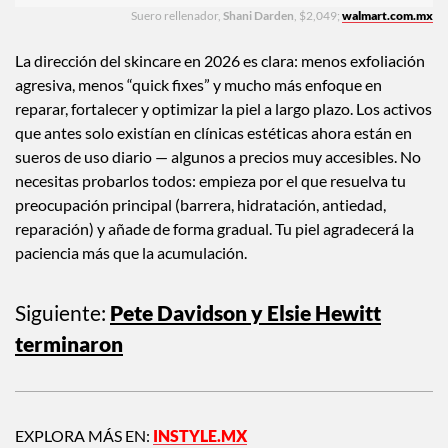
Suero rellenador,
Shani Darden
, $2,049;
walmart.com.mx
La dirección del skincare en 2026 es clara: menos exfoliación
agresiva, menos “quick fixes” y mucho más enfoque en
reparar, fortalecer y optimizar la piel a largo plazo. Los activos
que antes solo existían en clínicas estéticas ahora están en
sueros de uso diario — algunos a precios muy accesibles. No
necesitas probarlos todos: empieza por el que resuelva tu
preocupación principal (barrera, hidratación, antiedad,
reparación) y añade de forma gradual. Tu piel agradecerá la
paciencia más que la acumulación.
Siguiente:
Pete Davidson y Elsie Hewitt
terminaron
EXPLORA MÁS EN:
INSTYLE.MX