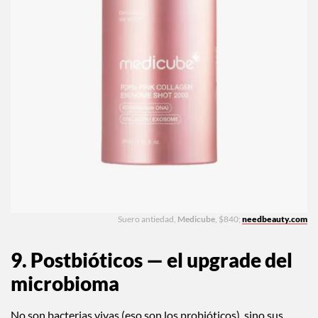
Suero antiedad,
Medicube
, $840;
needbeauty.com
9. Postbióticos — el upgrade del
microbioma
No son bacterias vivas (eso son los probióticos), sino sus