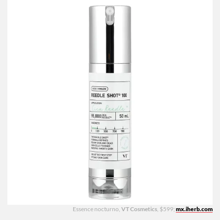
Essence nocturno,
VT Cosmetics
, $599;
mx.iherb.com