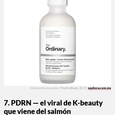
Hidratante reparador,
The Ordinary,
$270;
sephora.com.mx
7. PDRN — el viral de K-beauty
que viene del salmón