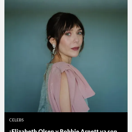
CELEBS
¡Elizabeth Olsen y Robbie Arnett ya son