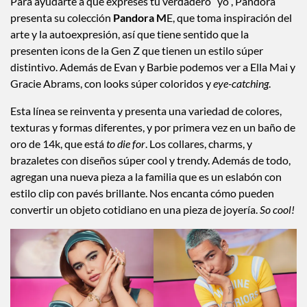
Para ayudarte a que expreses tu verdadero “yo”, Pandora
presenta su colección
Pandora M
E, que toma inspiración del
arte y la autoexpresión, así que tiene sentido que la
presenten icons de la Gen Z que tienen un estilo súper
distintivo. Además de Evan y Barbie podemos ver a Ella Mai y
Gracie Abrams, con looks súper coloridos y
eye-catching
.
Esta línea se reinventa y presenta una variedad de colores,
texturas y formas diferentes, y por primera vez en un baño de
oro de 14k, que está
to die for
. Los collares, charms, y
brazaletes con diseños súper cool y trendy. Además de todo,
agregan una nueva pieza a la familia que es un eslabón con
estilo clip con pavés brillante. Nos encanta cómo pueden
convertir un objeto cotidiano en una pieza de joyería.
So cool!