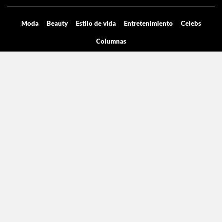
Moda
Beauty
Estilo de vida
Entretenimiento
Celebs
Columnas
Aviso de privacidad
Términos y condiciones
Mediakit
Directorio
Declaración de accesibilidad
La licencia pertenece Grupo de Medios Digitales y entretenimiento SA de
CV, con dirección en Cicerón 605.