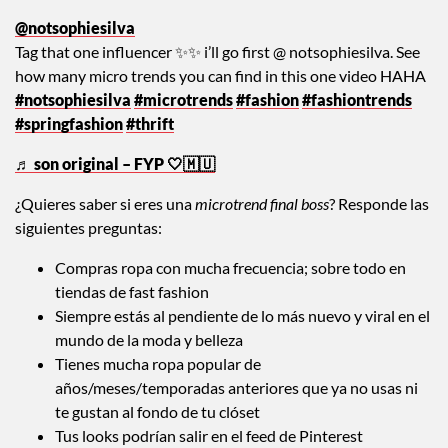
@notsophiesilva
Tag that one influencer ✨✨ i’ll go first @ notsophiesilva. See
how many micro trends you can find in this one video HAHA
#notsophiesilva
#microtrends
#fashion
#fashiontrends
#springfashion
#thrift
♬ son original – FYP 🤍🇲🇺
¿Quieres saber si eres una
microtrend final boss
? Responde las
siguientes preguntas:
Compras ropa con mucha frecuencia; sobre todo en
tiendas de fast fashion
Siempre estás al pendiente de lo más nuevo y viral en el
mundo de la moda y belleza
Tienes mucha ropa popular de
años/meses/temporadas anteriores que ya no usas ni
te gustan al fondo de tu clóset
Tus looks podrían salir en el feed de Pinterest