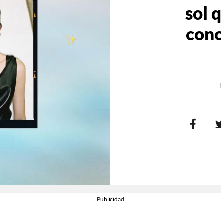
sol 
cono