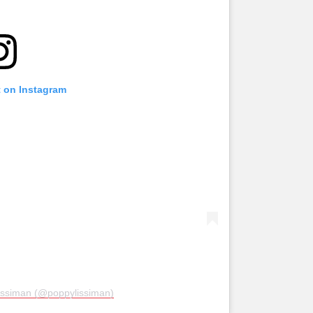
t on Instagram
issiman (@poppylissiman)