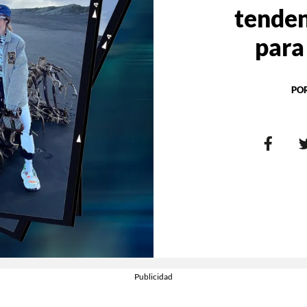
tenden
para
PO