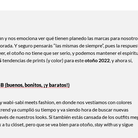
fin y nos emociona ver qué tienen planedo las marcas para nosotro
rada. Y seguro pensarás “las mismas de siempre”, pues la respues
er, el otoño no tiene que ser serio, y podemos mantener el espírit
S
tendencias de prints (y color) para este
otoño 2022
, y ahora sí,
B (buenos, bonitos, ¡y baratos!)
 wabi-sabi meets fashion, en donde nos vestíamos con colores
trend ya cumplió su tiempo y va siendo hora de buscar nuevas
vés de nuestros looks. Si también estás cansada de los outfits me
k
a tu clóset, pero que se vea bien para otoño,
stay with us
y sigue