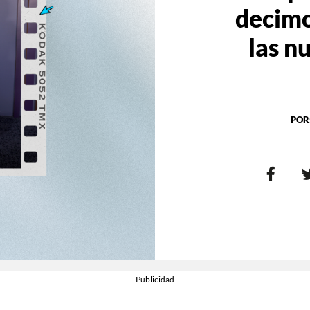
decimo
las n
POR