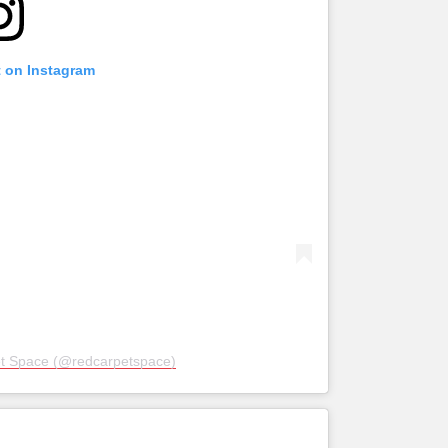
t on Instagram
et Space (@redcarpetspace)