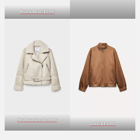
Bershka ($1,999)
Pull & Bear ($799)
Stradivarius ($1,699)
Zara ($1,200)