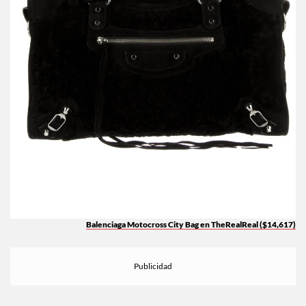
Balenciaga Motocross City Bag en TheRealReal ($14,617)