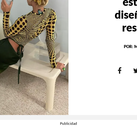
es
dise
re
POR:
M