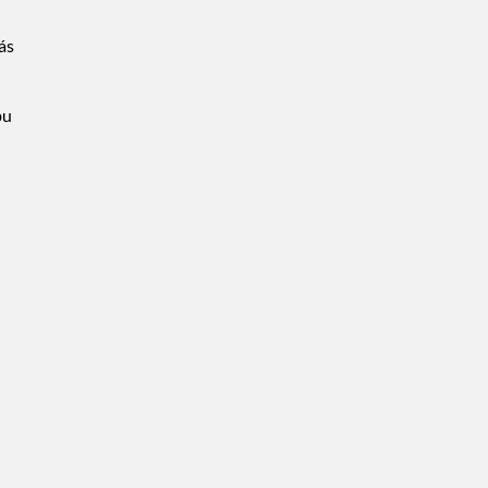
ás
bu