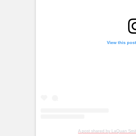
View this pos
A post shared by LaQuan Smi