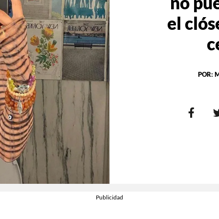
no pue
el cló
c
POR:
M