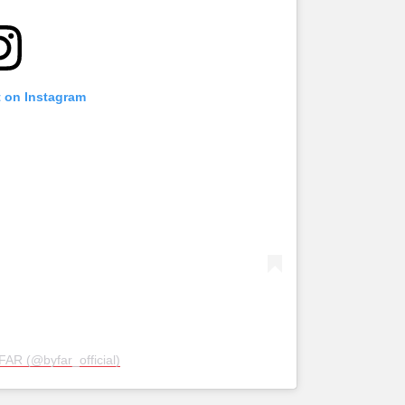
t on Instagram
FAR (@byfar_official)