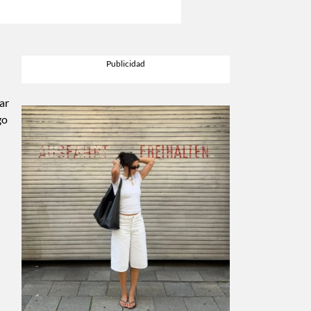
ar
go