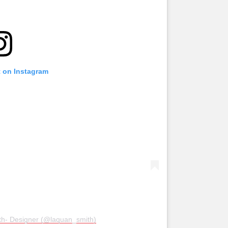
t on Instagram
th- Designer (@laquan_smith)