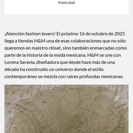
×
Toca para escuchar
ESCUCHAR EL RESUMEN
Tiempo transcurrido: 0 segundos
Dura
00:00
00:37
¡Atención fashion lovers! El próximo 16 de octubre de 2025
llega a tiendas H&M una de esas colaboraciones que no sólo
queremos en nuestro clóset, sino también enmarcadas como
parte de la historia de la moda mexicana. H&M se une con
Lorena Saravia, diseñadora que desde hace más de una
década ha construido un universo donde el estilo
contemporáneo se mezcla con raíces profundas mexicanas.