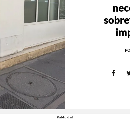
nec
sobre
im
PO