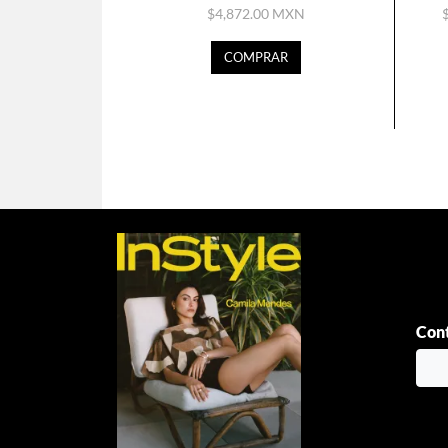
$4,872.00 MXN
COMPRAR
Cont