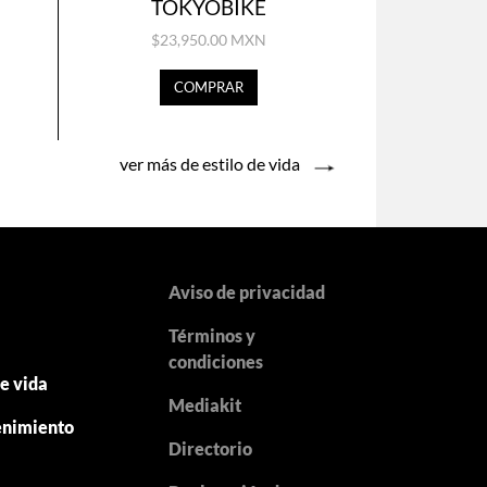
TOKYOBIKE
$23,950.00 MXN
COMPRAR
ver más de estilo de vida
Aviso de privacidad
Términos y
y
condiciones
de vida
Mediakit
enimiento
Directorio