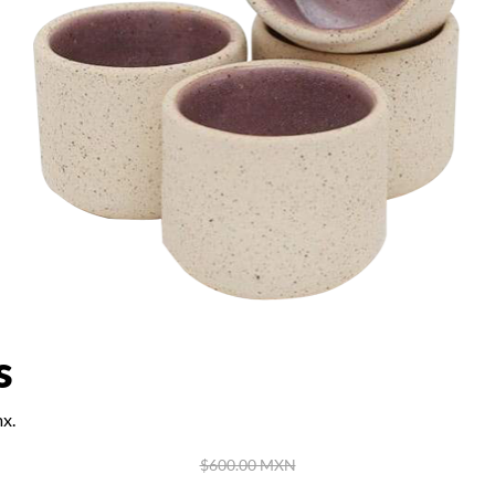
s
x.
$600.00 MXN