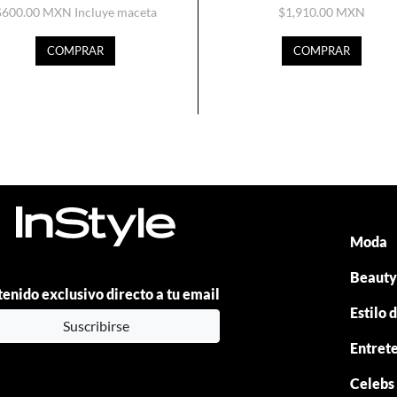
$600.00 MXN
Incluye maceta
$1,910.00 MXN
COMPRAR
COMPRAR
Moda
Beaut
enido exclusivo directo a tu email
Estilo 
Suscribirse
Entret
Celebs