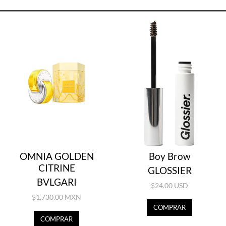
OMNIA GOLDEN
Boy Brow
CITRINE
GLOSSIER
BVLGARI
$24.00 USD
$1,730.00 MXN
COMPRAR
COMPRAR