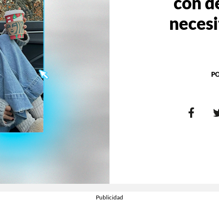
con d
necesi
P