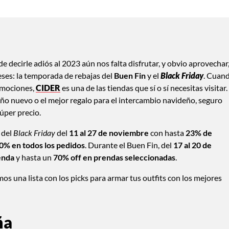
de decirle adiós al 2023 aún nos falta disfrutar, y obvio aprovechar
es: la temporada de rebajas del
Buen Fin
y el
Black Friday
. Cuan
romociones,
CIDER
es una de las tiendas que sí o sí necesitas visitar.
año nuevo o el mejor regalo para el intercambio navideño, seguro
súper precio.
 del
Black Friday
del
11 al 27 de noviembre
con hasta
23% de
0% en todos los pedidos
. Durante el Buen Fin, del
17 al 20 de
ienda
y hasta un
70% off en prendas seleccionadas
.
imos una lista con los picks para armar tus outfits con los mejores
ña