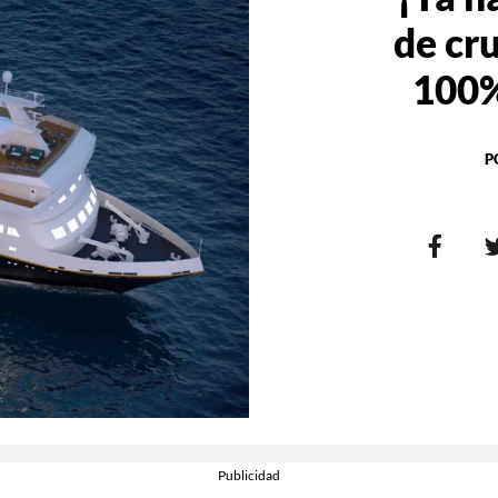
de cru
100%
P