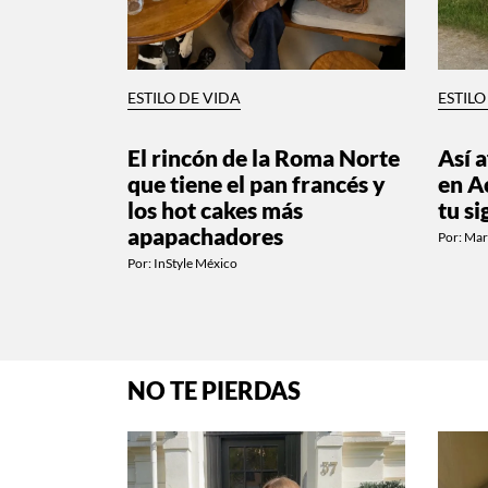
ESTILO DE VIDA
ESTILO
El rincón de la Roma Norte
Así a
que tiene el pan francés y
en Ac
los hot cakes más
tu s
apapachadores
Por:
Mar
Por:
InStyle México
NO TE PIERDAS