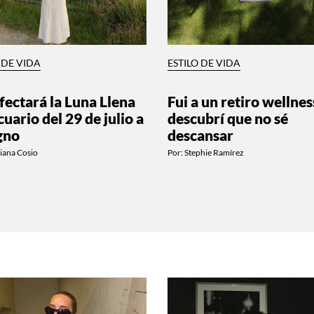
 DE VIDA
ESTILO DE VIDA
fectará la Luna Llena
Fui a un retiro wellnes
uario del 29 de julio a
descubrí que no sé
igno
descansar
iana Cosio
Por:
Stephie Ramírez