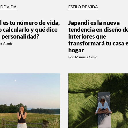
 DE VIDA
ESTILO DE VIDA
l es tu número de vida,
Japandi es la nueva
 calcularlo y qué dice
tendencia en diseño d
u personalidad?
interiores que
transformará tu casa 
is Alanís
hogar
Por:
Manuela Cosío