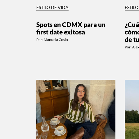
ESTILO DE VIDA
ESTILO
Spots en CDMX para un
¿Cuá
first date exitosa
cómo
de t
Por:
Manuela Cosío
Por:
Alex