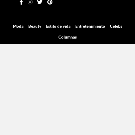
Moda
Beauty
Estilo de vida
Entretenimiento
Celebs
Columnas
Aviso de privacidad
Términos y condiciones
Mediakit
Directorio
Declaración de accesibilidad
La licencia pertenece Grupo de Medios Digitales y entretenimiento SA de
CV, con dirección en Cicerón 605.