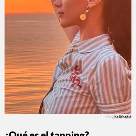
Vía:@
bellahadid