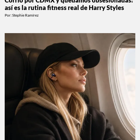
ESTILO DE VIDA
Corrió por CDMX y quedamos obsesionadas:
así es la rutina fitness real de Harry Styles
Por:
Stephie Ramírez