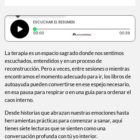
×
Toca para escuchar
ESCUCHAR EL RESUMEN
Tiempo transcurrido: 0 segundos
Dura
00:00
00:39
La terapia es un espacio sagrado donde nos sentimos
escuchados, entendidos y en un proceso de
reconstrucción. Pero a veces, entre sesiones o mientras
encontramos el momento adecuado para ir, los libros de
autoayuda pueden convertirse en ese espejo necesario,
en esa pausa para respirar o en una guía para ordenar el
caos interno.
Desde historias que abrazan nuestras emociones hasta
herramientas prácticas para comenzar a sanar, aquí
tienes siete lecturas que se sienten como una
conversación profunda con tú yo interior.