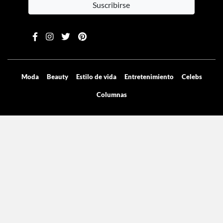
Suscribirse
Moda
Beauty
Estilo de vida
Entretenimiento
Celebs
Columnas
Aviso de privacidad
Términos y condiciones
Mediakit
Directorio
Declaración de accesibilidad