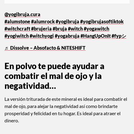
@yogibruja.cura
#alumstone
#alumrock
#yogibruja
#yogibrujasoftiktok
#witchcraft
#brujeria
#bruja
#witch
#yogawitch
#yogiwitch
#witchyogi
#yogabruja
#HangUpOnIt
#fypシ
♬ Dissolve – Absofacto & NITESHIFT
En polvo te puede ayudar a
combatir el mal de ojo y la
negatividad…
La versión triturada de este mineral es ideal para combatir el
mal de ojo, para alejar la negatividad así como brindarte
prosperidad y felicidad en tu hogar. Es ideal para atraer el
dinero.