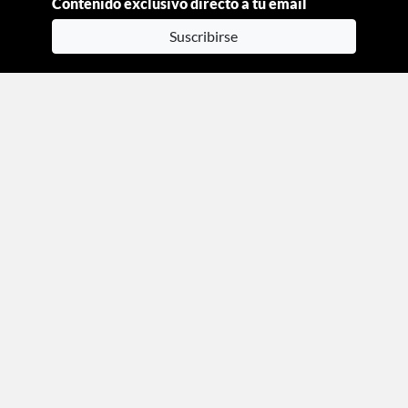
Contenido exclusivo directo a tu email
Suscribirse
Moda
Beauty
Estilo de vida
Entretenimiento
Celebs
Columnas
Aviso de privacidad
Términos y condiciones
Mediakit
Directorio
Declaración de accesibilidad