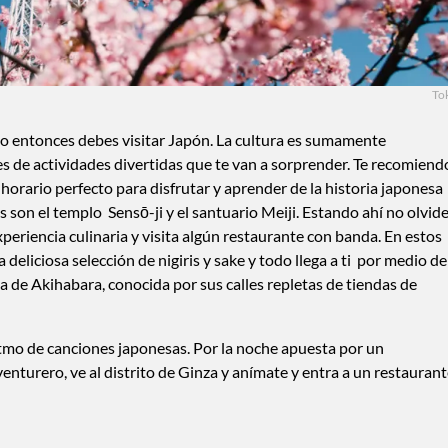
To
ario entonces debes visitar Japón. La cultura es sumamente
les de actividades divertidas que te van a sorprender. Te recomiend
 horario perfecto para disfrutar y aprender de la historia japonesa
 son el templo Sensō-ji y el santuario Meiji. Estando ahí no olvid
experiencia culinaria y visita algún restaurante con banda. En estos
deliciosa selección de nigiris y sake y todo llega a ti por medio de
na de Akihabara, conocida por sus calles repletas de tiendas de
ritmo de canciones japonesas. Por la noche apuesta por un
nturero, ve al distrito de Ginza y anímate y entra a un restauran