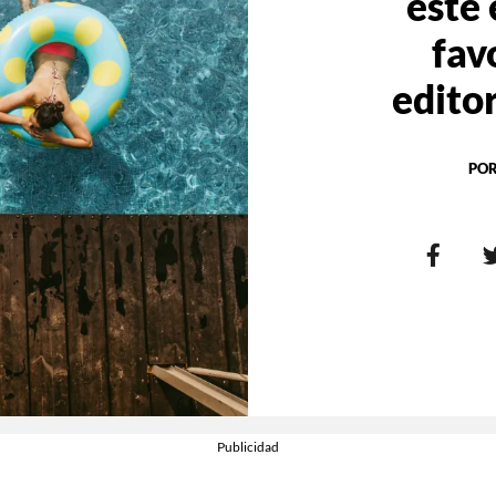
este 
fav
editor
PO