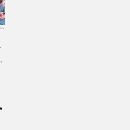
kyo
o
es
te