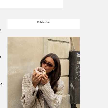
r
s
de